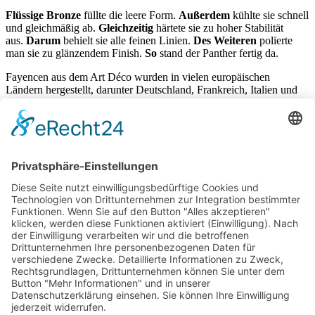
Flüssige Bronze
füllte die leere Form.
Außerdem
kühlte sie schnell
und gleichmäßig ab.
Gleichzeitig
härtete sie zu hoher Stabilität
aus.
Darum
behielt sie alle feinen Linien.
Des Weiteren
polierte
man sie zu glänzendem Finish.
So
stand der Panther fertig da.
Fayencen aus dem Art Déco wurden in vielen europäischen
Ländern hergestellt, darunter Deutschland, Frankreich, Italien und
Spanien. In Deutschland war insbesondere die Keramikfabrik
Villeroy & Boch bekannt für ihre Fayencen im Art-Déco-Stil. Für
noch mehr Panther Liebhaber haben wir noch diesen
außergewöhnlichen
Schreitender Art Déco Panther
auf
Marmorsockel oder diesen
weißen Art Déco Elefanten.
Art Déco bei RSA Antiquitäten
Weitere Art Déco Objekte wie
Gläser
,
Spiegel
oder
Gemälde
finden
Sie in meinem Geschäft in Wiesbaden. Regine Schmitz-Avila – Ihre
Spezialistin für französische Möbel-und
Kunstobjekte
aus der Zeit
um 1930.
Antiquitäten