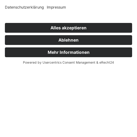
Art Déco Glas und Vasen
Art Déco Möbel
Barock
Biedermeiermöbel
Design
Empire und Klassizismus
Gemälde & Kunst 20. Jhd.
Jugendstil
Lampen
Neuzugänge
Verkaufte Objekte
Vintage