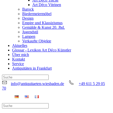
Art Déco Tische
Art Déco Vitrinen
Barock
Biedermeiermöbel
Design
Empire und Klassizismus
Gemälde & Kunst 20. Jhd.
Jugendstil
Lampen
Verkaufte Objekte
Aktuelles
Glossar - Lexikon Art Déco Künstler
Über mich
Kontakt
Service
Antiquitäten in Frankfurt
info@antiquitaeten-wiesbaden.de
+49 611 5 29 05
70