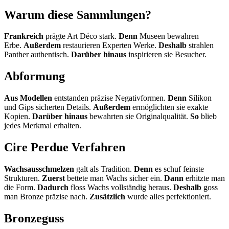
Warum diese Sammlungen?
Frankreich
prägte Art Déco stark.
Denn
Museen bewahren
Erbe.
Außerdem
restaurieren Experten Werke.
Deshalb
strahlen
Panther authentisch.
Darüber hinaus
inspirieren sie Besucher.
Abformung
Aus Modellen
entstanden präzise Negativformen.
Denn
Silikon
und Gips sicherten Details.
Außerdem
ermöglichten sie exakte
Kopien.
Darüber hinaus
bewahrten sie Originalqualität.
So
blieb
jedes Merkmal erhalten.
Cire Perdue Verfahren
Wachsausschmelzen
galt als Tradition.
Denn
es schuf feinste
Strukturen.
Zuerst
bettete man Wachs sicher ein.
Dann
erhitzte man
die Form.
Dadurch
floss Wachs vollständig heraus.
Deshalb
goss
man Bronze präzise nach.
Zusätzlich
wurde alles perfektioniert.
Bronzeguss