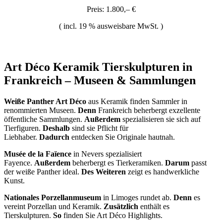
Preis: 1.800,– €
( incl. 19 % ausweisbare MwSt. )
Art Déco Keramik Tierskulpturen in
Frankreich – Museen & Sammlungen
Weiße Panther Art Déco
aus Keramik finden Sammler in
renommierten Museen.
Denn
Frankreich beherbergt exzellente
öffentliche Sammlungen.
Außerdem
spezialisieren sie sich auf
Tierfiguren.
Deshalb
sind sie Pflicht für
Liebhaber.
Dadurch
entdecken Sie Originale hautnah.
Musée de la Faïence
in Nevers spezialisiert
Fayence.
Außerdem
beherbergt es Tierkeramiken.
Darum
passt
der weiße Panther ideal.
Des Weiteren
zeigt es handwerkliche
Kunst.
Nationales Porzellanmuseum
in Limoges rundet ab.
Denn
es
vereint Porzellan und Keramik.
Zusätzlich
enthält es
Tierskulpturen.
So
finden Sie Art Déco Highlights.