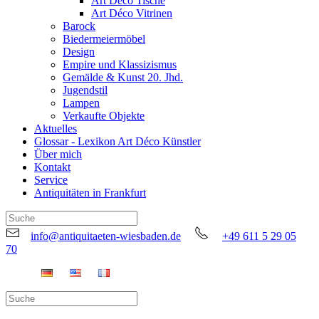
Art Déco Tische
Art Déco Vitrinen
Barock
Biedermeiermöbel
Design
Empire und Klassizismus
Gemälde & Kunst 20. Jhd.
Jugendstil
Lampen
Verkaufte Objekte
Aktuelles
Glossar - Lexikon Art Déco Künstler
Über mich
Kontakt
Service
Antiquitäten in Frankfurt
info@antiquitaeten-wiesbaden.de
+49 611 5 29 05
70