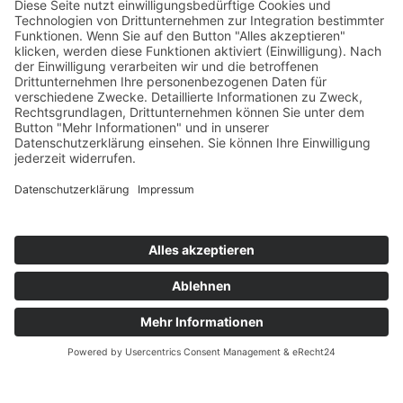
Louis Sognot
Louis Süe (1875- 1968) und André Mare
(1887-1932)
Maison Charles
Maurice Dufrène