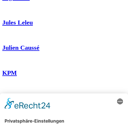
Jules Leleu
Julien Caussé
KPM
Léon-Albert Jallot
Louis Comfort Tiffany