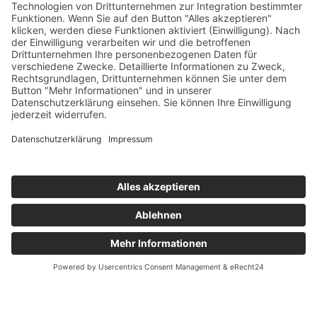
Sie finden weitere
Art Déco Schränke
,
Art Déco
Kommoden
und
Art Déco Lampen
in meinem Geschäft in
Wiesbaden. Regine Schmitz-Avila – Ihre Spezialistin für
französische Art Déco Möbel-und Kunstobjekte aus der Zeit um
1930.
Antiquitäten
Art Déco Glas und Vasen
Art Déco Möbel
Barock
Biedermeiermöbel
Design
Empire und Klassizismus
Gemälde & Kunst 20. Jhd.
Jugendstil