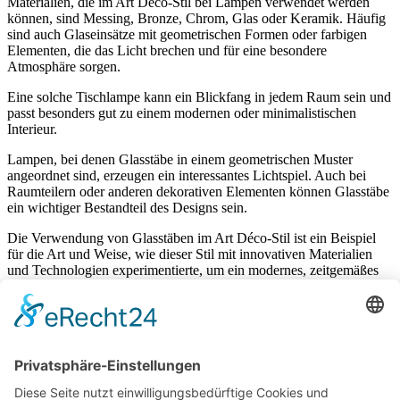
Materialien, die im Art Déco-Stil bei Lampen verwendet werden
können, sind Messing, Bronze, Chrom, Glas oder Keramik. Häufig
sind auch Glaseinsätze mit geometrischen Formen oder farbigen
Elementen, die das Licht brechen und für eine besondere
Atmosphäre sorgen.
Eine solche Tischlampe kann ein Blickfang in jedem Raum sein und
passt besonders gut zu einem modernen oder minimalistischen
Interieur.
Lampen, bei denen Glasstäbe in einem geometrischen Muster
angeordnet sind, erzeugen ein interessantes Lichtspiel. Auch bei
Raumteilern oder anderen dekorativen Elementen können Glasstäbe
ein wichtiger Bestandteil des Designs sein.
Die Verwendung von Glasstäben im Art Déco-Stil ist ein Beispiel
für die Art und Weise, wie dieser Stil mit innovativen Materialien
und Technologien experimentierte, um ein modernes, zeitgemäßes
Design zu schaffen.
Diese Tischlampe im Art Déco Stil passt perfekt auf diesen
Art Déco
Beistelltisch
.
Art Déco bei RSA Wiesbaden