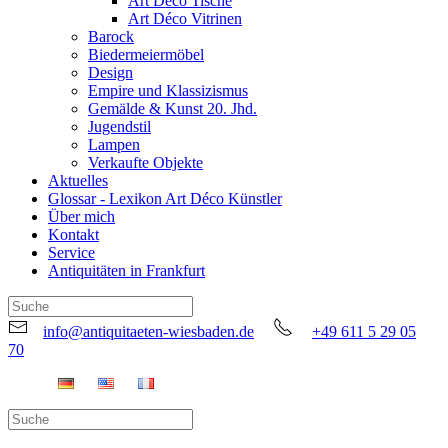
Art Déco Tische
Art Déco Vitrinen
Barock
Biedermeiermöbel
Design
Empire und Klassizismus
Gemälde & Kunst 20. Jhd.
Jugendstil
Lampen
Verkaufte Objekte
Aktuelles
Glossar - Lexikon Art Déco Künstler
Über mich
Kontakt
Service
Antiquitäten in Frankfurt
info@antiquitaeten-wiesbaden.de
+49 611 5 29 05
70