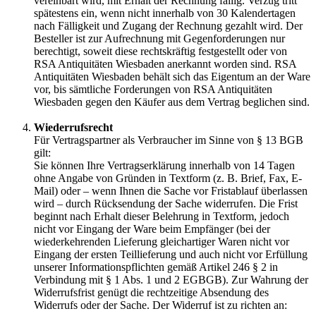
vereinbart wird, mit Erhalt der Rechnung fällig. Verzug tritt
spätestens ein, wenn nicht innerhalb von 30 Kalendertagen
nach Fälligkeit und Zugang der Rechnung gezahlt wird. Der
Besteller ist zur Aufrechnung mit Gegenforderungen nur
berechtigt, soweit diese rechtskräftig festgestellt oder von
RSA Antiquitäten Wiesbaden anerkannt worden sind. RSA
Antiquitäten Wiesbaden behält sich das Eigentum an der Ware
vor, bis sämtliche Forderungen von RSA Antiquitäten
Wiesbaden gegen den Käufer aus dem Vertrag beglichen sind.
Wiederrufsrecht
Für Vertragspartner als Verbraucher im Sinne von § 13 BGB
gilt:
Sie können Ihre Vertragserklärung innerhalb von 14 Tagen
ohne Angabe von Gründen in Textform (z. B. Brief, Fax, E-
Mail) oder – wenn Ihnen die Sache vor Fristablauf überlassen
wird – durch Rücksendung der Sache widerrufen. Die Frist
beginnt nach Erhalt dieser Belehrung in Textform, jedoch
nicht vor Eingang der Ware beim Empfänger (bei der
wiederkehrenden Lieferung gleichartiger Waren nicht vor
Eingang der ersten Teillieferung und auch nicht vor Erfüllung
unserer Informationspflichten gemäß Artikel 246 § 2 in
Verbindung mit § 1 Abs. 1 und 2 EGBGB). Zur Wahrung der
Widerrufsfrist genügt die rechtzeitige Absendung des
Widerrufs oder der Sache. Der Widerruf ist zu richten an: