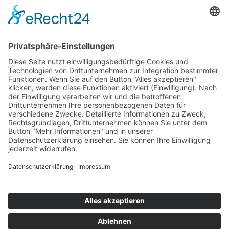
Datenschutzklausen – Datenschutz-Widerrufsrecht
RSA Antiquitäten Wiesbaden speichert Daten des Käufers,
die die Abwicklung von Bestellungen ermöglichen. RSA
Antiquitäten Wiesbaden unternimmt alle wirtschaftlich und
technisch zumutbaren und möglichen Vorkehrungen, um
einen unbefugten Zugriff Dritter auf diese Daten zu
verhindern. RSA Antiquitäten Wiesbaden erhebt vom Käufer
ohne dessen Zustimmung nur die Daten, die für die
Ausführung der Bestellung und Vertragsabwicklung
notwendig sind. Mit Absendung der Bestellung stimmt der
Käufer einer Speicherung seiner personenbezogenen Daten
zu den vorgenannten Zwecken zu. Die gegebene
Einwilligung ist jederzeit widerruflich. Der Widerruf ist zu
richten an:
RSA Antiquitäten Wiesbaden
Inh. Regine Schmitz-Avila
Taunusstraße 34
65183 Wiesbaden
Bei Widerruf der datenschutzrechtlichen Einwilligung werden
personenbezogene Daten umgehend und vollständig gelöscht,
soweit diese nicht nach zwingenden gesetzlichen Vorschriften
(z. B. der ordnungsgemäßen Buchführung) aufbewahrt