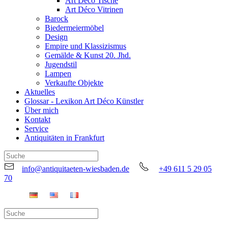
Art Déco Tische
Art Déco Vitrinen
Barock
Biedermeiermöbel
Design
Empire und Klassizismus
Gemälde & Kunst 20. Jhd.
Jugendstil
Lampen
Verkaufte Objekte
Aktuelles
Glossar - Lexikon Art Déco Künstler
Über mich
Kontakt
Service
Antiquitäten in Frankfurt
info@antiquitaeten-wiesbaden.de
+49 611 5 29 05
70